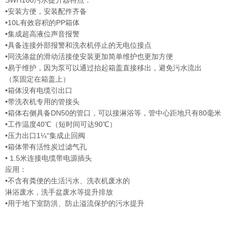
SWH100污水提升器特点：
•安装方便，安装配件齐备
•10L有效容积的PP箱体
•集成超高液位声音报警
•具备连接外部报警和洗衣机停止的无电位接点
•同洗涤盆的滑动活接使安装更加简单维护也更加方便
•易于维护，因为泵可以通过抬起箱盖直接移出，避免污水流出
（泵固定在箱盖上）
•箱体没有电缆引出口
•带洗衣机专用的管接头
•箱体右侧具备DN50的管口，可以接淋浴等，管中心距地只有80毫米
•工作温度40℃（短时间可达90℃）
•压力出口1¼“集成止回阀
•箱体带有活性炭过滤气孔
• 1.5米连接电缆带电源插头
应用：
•不含有粪便的生活污水、洗衣机废水的
淋浴废水，洗手盆废水等提升排放
•用于地下室防洪、防止溢流保护的污水提升