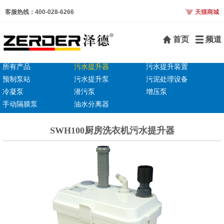
客服热线：400-028-6266
天猫商城
首页
频道
所有产品
污水提升器
污水提升装置
预制泵站
污水提升泵
污泥处理设备
冷凝泵
潜污泵
增压泵
手动隔膜泵
油水分离器
SWH100厨房洗衣机污水提升器