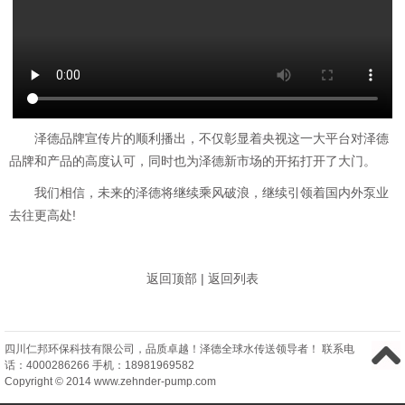
泽德品牌宣传片的顺利播出，不仅彰显着央视这一大平台对泽德
品牌和产品的高度认可，同时也为泽德新市场的开拓打开了大门。
我们相信，未来的泽德将继续乘风破浪，继续引领着国内外泵业
去往更高处!
返回顶部
|
返回列表
四川仁邦环保科技有限公司
，品质卓越！泽德全球水传送领导者！ 联系电
话：
4000286266
手机：
18981969582
Copyright © 2014 www.zehnder-pump.com